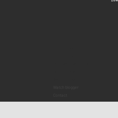
Home
Sell your watch
Collections
Pre-owned watches
Brand new watches
​Watch repair
Watch blogger
Contact