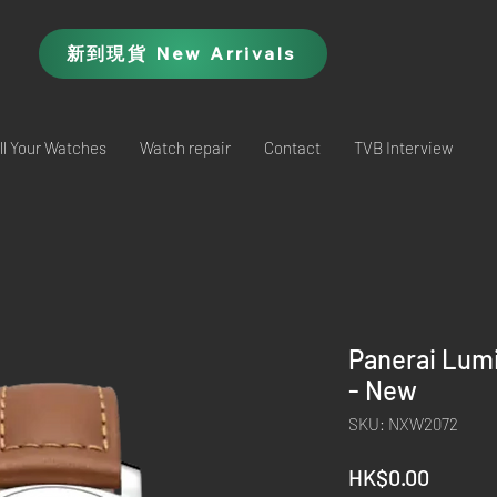
新到現貨 New Arrivals
ll Your Watches
Watch repair
Contact
TVB Interview
Panerai Lum
- New
SKU: NXW2072
Price
HK$0.00