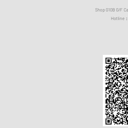
Shop G10B G/F C
Hotline