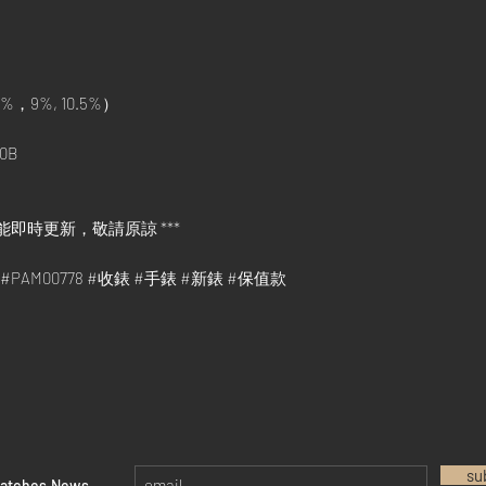
%，9%, 10.5%）
0B
能即時更新，敬請原諒 ***
go #PAM00778 #收錶 #手錶 #新錶 #保值款
su
watches News