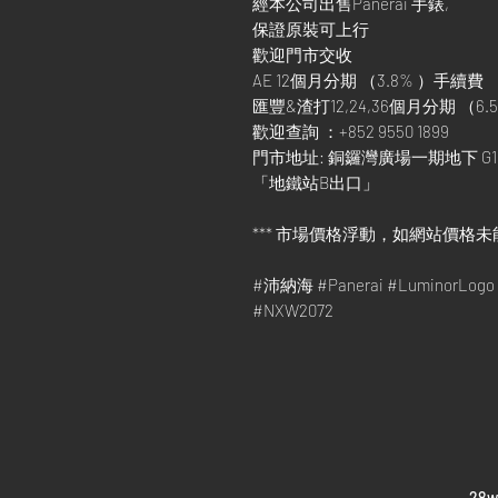
經本公司出售Panerai 手錶,
保證原裝可上行
歡迎門市交收
AE 12個月分期 （3.8% ）手續費
匯豐&渣打12,24,36個月分期 （6.5
歡迎查詢 ：+852 9550 1899
門市地址: 銅鑼灣廣場一期地下 G1
「地鐵站B出口」
*** 市場價格浮動，如網站價格未
#沛納海 #Panerai #LuminorLo
#NXW2072
​28