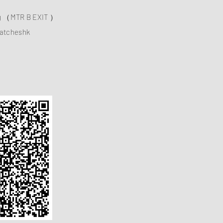
ng （MTR B EXIT ）
atcheshk