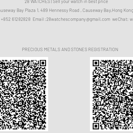
28 WATCHES | Sell your watch in best price
auseway Bay Plaza 1, 489 Hennessy Road , Causeway Bay,Hong Ko
：
+852 61282828
Email :
28watchescompany@gmail.com
weChat: w
PRECIOUS METALS AND STONES REGISTRATION