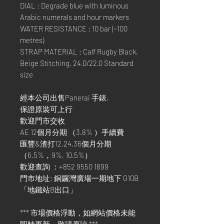
DIAL : Degrade blue with luminous
Arabic numerals and hour markers
WATER RESISTANCE : 10 bar (~100
metres)
STRAP MATERIAL : Calf Rugby Black,
Beige Stitching, 24.0/22.0 Standard
size
經本公司出售Panerai 手錶,
保證原裝可上行
歡迎門市交收
AE 12個月分期 （3.8% ）手續費
匯豐&渣打12,24,36個月分期
（6.5%，9%, 10.5%）
歡迎查詢 ：+852 9550 1899
門市地址: 銅鑼灣廣場一期地下 G10B
「地鐵站B出口」
*** 市場價格浮動，如網站價格未能