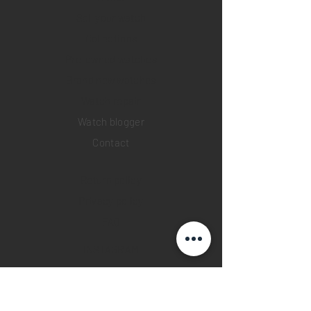
Sell your watch
Collections
Pre-owned watches
Brand new watches
​Watch repair
Watch blogger
Contact
Return policy
Privacy policy
FAQ
INSTAGRAM
YOUTUBE
FACEBOOK