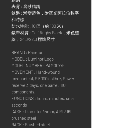
表背 : 磨砂精鋼
錶盤 : 漸變藍色，附夜光阿拉伯數字
和時標
防水性能 : 10 巴（約 100 米）
錶帶材質 : Calf Rugby Black，米色縫
線，24.0/22.0 標準尺寸
BRAND : Panerai
MODEL : Luminor Logo
MODEL NUMBER : PAM00776
MOVEMENT : Hand-wound
mechanical, P.6000 calibre, Power
reserve 3 days, one barrel. 110
components.
FUNCTIONS : hours, minutes, small
seconds
CASE : Diameter 44mm, AISI 316L
brushed steel
BACK : Brushed steel