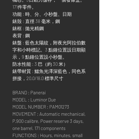
171件零件。
功能 : 時、分、小秒盤、日期
錶殼 : 直徑 38 毫米，鋼
錶框 : 拋光精鋼
表背 : 鋼
錶盤 : 藍色太陽紋，附夜光阿拉伯數
字和小時標記。3 點鐘位置設日期顯
示，9 點鐘位置設小秒盤。
防水性能 : 3 巴（約 30 米）
錶帶材質 : 鱷魚光澤深藍色，同色系
拼接，20.0/18.0 標準尺寸
BRAND : Panerai
MODEL : Luminor Due
MODEL NUMBER : PAM01273
MOVEMENT : Automatic mechanical,
P.900 calibre, Power reserve 3 days,
one barrel. 171 components
FUNCTIONS : Hours, minutes, small