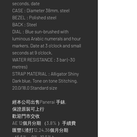
seconds, date
CASE : Diameter 38mm, steel
BEZEL : Polished steel
BACK : Steel
DIAL : Blue sun-brushed with
luminous Arabic numerals and hour
markers. Date at 3 o'clock and small
seconds at 9 o'clock.
WATER RESISTANCE : 3 bar (~30
metres)
STRAP MATERIAL : Alligator Shiny
Dark blue, Tone on tone Stitching,
20.0/18.0 Standard size
經本公司出售Panerai 手錶,
保證原裝可上行
歡迎門市交收
AE 12個月分期 （3.8% ）手續費
匯豐&渣打12,24,36個月分期
（6.5%，9%, 10.5%）