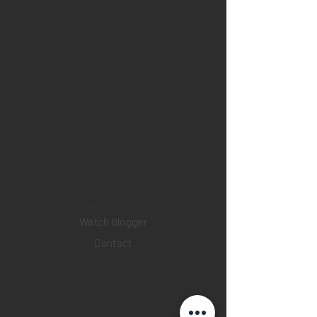
Home
Sell your watch
Collections
Pre-owned watches
Brand new watches
​Watch repair
Watch blogger
Contact
Return policy
Privacy policy