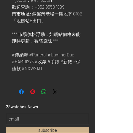
歡迎查詢 ：+852 9550 1899
門市地址: 銅鑼灣廣場一期地下 G10B
「地鐵站B出口」
*** 市場價格浮動，如網站價格未能
即時更新，敬請原諒 ***
#沛納海 #Panerai #LuminorDue
#PAM01273 #收錶 #手錶 #新錶 #保
值款 #NXW2131
​28watches News
subscribe