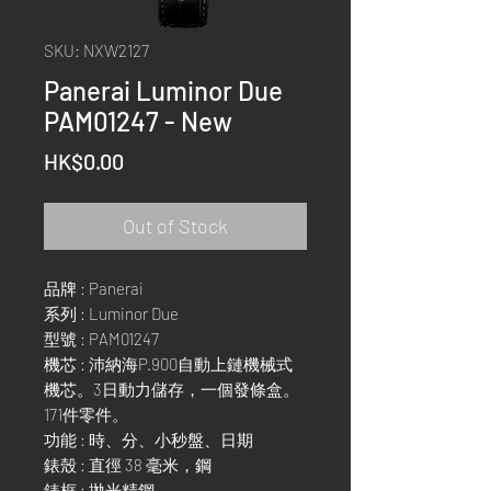
SKU: NXW2127
Panerai Luminor Due
PAM01247 - New
Price
HK$0.00
Out of Stock
品牌 : Panerai
系列 : Luminor Due
型號 : PAM01247
機芯 : 沛納海P.900自動上鏈機械式
機芯。3日動力儲存，一個發條盒。
171件零件。
功能 : 時、分、小秒盤、日期
錶殼 : 直徑 38 毫米，鋼
錶框 : 拋光精鋼