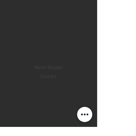
Home
Sell your watch
Collections
Pre-owned watches
Brand new watches
​Watch repair
Watch blogger
Contact
Return policy
Privacy policy
FAQ
INSTAGRAM
YOUTUBE