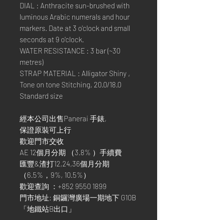
DIAL : Anthracite sun-brushed with
luminous Arabic numerals and hour
markers. Date at 3 o'clock and small
seconds at 9 o'clock.
WATER RESISTANCE : 3 bar (~30
metres)
STRAP MATERIAL : Alligator Shiny ,
Tone on tone Stitching, 20.0/18.0
Standard size
經本公司出售Panerai 手錶,
保證原裝可上行
歡迎門市交收
AE 12個月分期 （3.8% ）手續費
匯豐&渣打12,24,36個月分期
（6.5%，9%, 10.5%）
歡迎查詢 ：+852 9550 1899
門市地址: 銅鑼灣廣場一期地下 G10B
「地鐵站B出口」