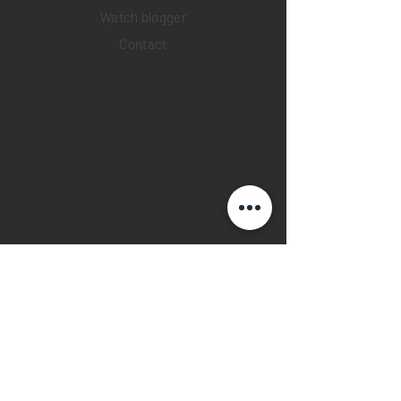
Watch blogger
Contact
Return policy
Privacy policy
FAQ
INSTAGRAM
YOUTUBE
FACEBOOK
28 Watches App
©2019 28 WATCHES. All rights reserved.