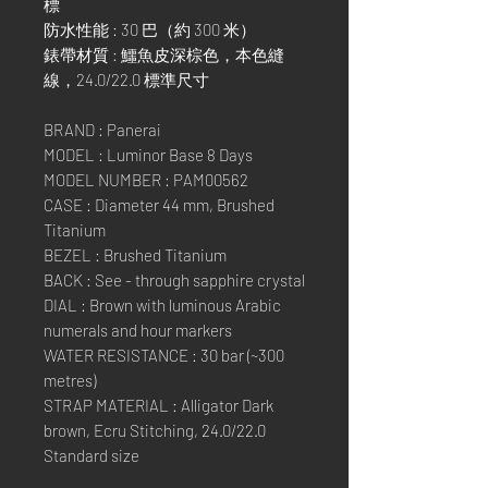
標
防水性能 : 30 巴（約 300 米）
錶帶材質 : 鱷魚皮深棕色，本色縫
線，24.0/22.0 標準尺寸
BRAND : Panerai
MODEL : Luminor Base 8 Days
MODEL NUMBER : PAM00562
CASE : Diameter 44 mm, Brushed
Titanium
BEZEL : Brushed Titanium
BACK : See - through sapphire crystal
DIAL : Brown with luminous Arabic
numerals and hour markers
WATER RESISTANCE : 30 bar (~300
metres)
STRAP MATERIAL : Alligator Dark
brown, Ecru Stitching, 24.0/22.0
Standard size