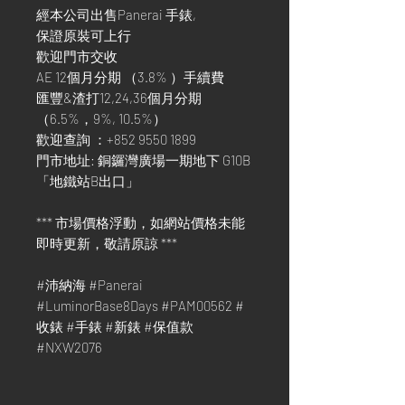
經本公司出售Panerai 手錶,
保證原裝可上行
歡迎門市交收
AE 12個月分期 （3.8% ）手續費
匯豐&渣打12,24,36個月分期
（6.5%，9%, 10.5%）
歡迎查詢 ：+852 9550 1899
門市地址: 銅鑼灣廣場一期地下 G10B
「地鐵站B出口」
*** 市場價格浮動，如網站價格未能
即時更新，敬請原諒 ***
#沛納海 #Panerai
#LuminorBase8Days #PAM00562 #
收錶 #手錶 #新錶 #保值款
#NXW2076