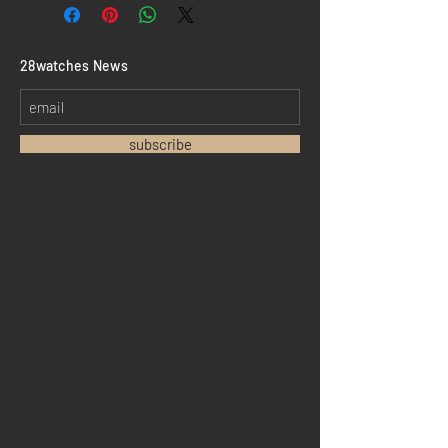
​28watches News
subscribe
Home
Sell your watch
Collections
Pre-owned watches
Brand new watches
​Watch repair