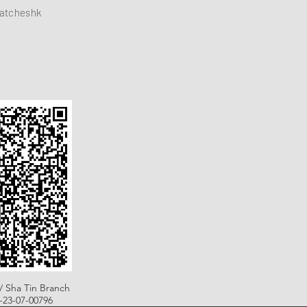
atcheshk
/ Sha Tin Branch
B-23-07-00796