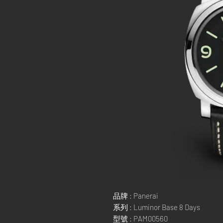
品牌 : Panerai
系列 : Luminor Base 8 Days
型號 : PAM00560