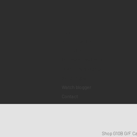
Home
Sell your watch
Collections
Pre-owned watches
Brand new watches
​Watch repair
Watch blogger
Contact
Shop G10B G/F C