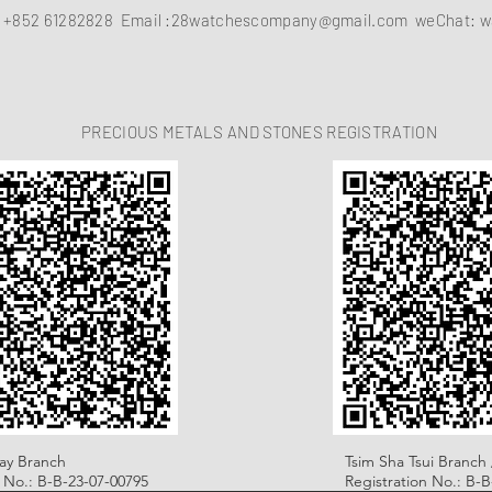
：
+852 61282828
Email :
28watchescompany@gmail.com
weChat: w
PRECIOUS METALS AND STONES REGISTRATION
ay Branch
Tsim Sha Tsui Branch 
n No.: B-B-23-07-00795
Registration No.: B-