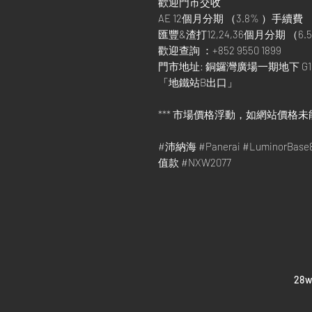
歡迎門市交收
AE 12個月分期 （3.8% ）手續費
匯豐&渣打12,24,36個月分期 （6.5
歡迎查詢 ：+852 9550 1899
門市地址: 銅鑼灣廣場一期地下 G1
「地鐵站B出口」
*** 市場價格浮動，如網站價格未
#沛納海 #Panerai #LuminorBas
值款 #NXW2077
​28