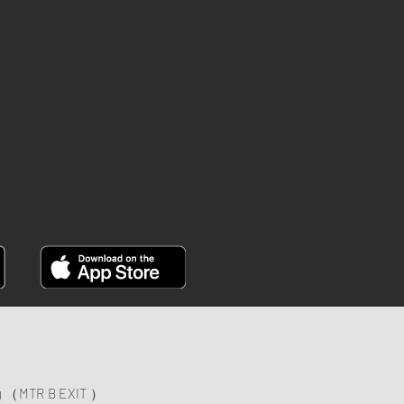
INSTAGRAM
YOUTUBE
FACEBOOK
ng （MTR B EXIT ）