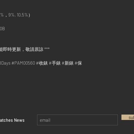
%，9%, 10.5%）
0B
能即時更新，敬請原諒 ***
e8Days #PAM00560 #收錶 #手錶 #新錶 #保
su
watches News