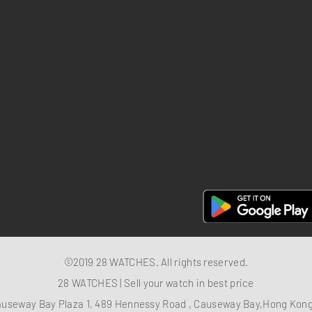
Return policy
Privacy policy
FAQ
28 Watches App
©2019 28 WATCHES. All rights reserved.
28 WATCHES | Sell your watch in best price
auseway Bay Plaza 1, 489 Hennessy Road , Causeway Bay,Hong Ko