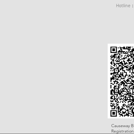
Hotline
Causeway B
Registratio