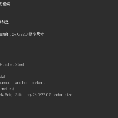
 拋光精鋼
和時標。
米色縫線，24.0/22.0 標準尺寸
Polished Steel
tal
 numerals and hour markers.
 metres)
, Beige Stitching, 24.0/22.0 Standard size