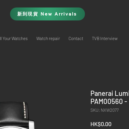
新到現貨 New Arrivals
ll Your Watches
Watch repair
Contact
TVB Interview
Panerai Lumi
PAM00560 -
SKU: NXW2077
Price
HK$0.00