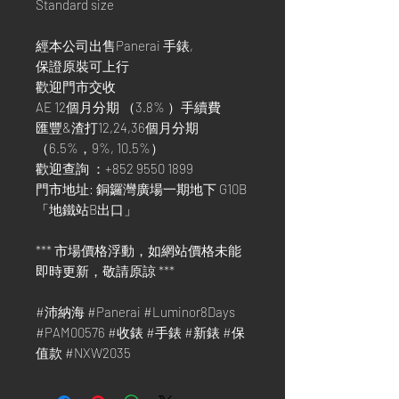
Standard size
經本公司出售Panerai 手錶,
保證原裝可上行
歡迎門市交收
AE 12個月分期 （3.8% ）手續費
匯豐&渣打12,24,36個月分期
（6.5%，9%, 10.5%）
歡迎查詢 ：+852 9550 1899
門市地址: 銅鑼灣廣場一期地下 G10B
「地鐵站B出口」
*** 市場價格浮動，如網站價格未能
即時更新，敬請原諒 ***
#沛納海 #Panerai #Luminor8Days
#PAM00576 #收錶 #手錶 #新錶 #保
值款 #NXW2035