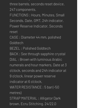
three barrels, seconds reset device.
247 components.
FUNCTIONS : Hours, Minutes, Small
Seconds, Date, GMT, 24h indicator,
Power Reserve Indicator, Seconds
reset
CASE : Diameter 44 mm, polished
Goldtech
BEZEL : Polished Goldtech
BACK : See through sapphire crystal
DIAL : Brown with luminous Arabic
numerals and hour markers. Date at 3
o’clock, seconds and 24h indicator at
9 o’clock, linear power reserve
indicator at 6 o’clock.
WATER RESISTANCE : 5 bar (~50
metres)
STRAP MATERIAL : Alligator Dark
brown, Ecru Stitching, 24/22.0