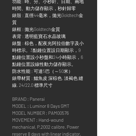
功能 : 時、分、小秒針、日期、兩地
時間、動力儲存顯示，秒針歸零
錶殼 : 直徑44毫米，拋光Goldtech金
質
錶框 : 拋光Goldtech金質
表背 : 透明藍寶石水晶玻璃
錶盤 : 棕色，配夜光阿拉伯數字及小
時標示。3點鐘位置設日期顯示，9
點鐘位置設小秒盤和24小時顯示，6
點鐘位置設線性動力儲存顯示。
防水性能 : 可達5巴（～50米）
錶帶材質 : 鱷魚皮 深棕色, 淡褐色 縫
線, 24/22.0 標準尺寸
BRAND : Panerai
MODEL : Luminor 8 Days GMT
MODEL NUMBER : PAM00576
MOVEMENT : Hand-wound
mechanical, P.2002 calibre. Power
reserve 8 days with linear indicator,