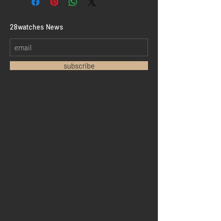
​28watches News
subscribe
Home
Sell your watch
Collections
Pre-owned watches
Brand new watches
​Watch repair