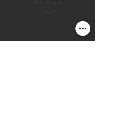
Watch blogger
Contact
Return policy
Privacy policy
FAQ
INSTAGRAM
YOUTUBE
FACEBOOK
28 Watches App
©2019 28 WATCHES. All rights reserved.