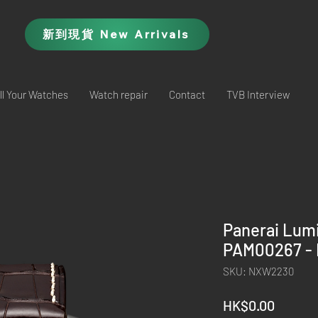
新到現貨 New Arrivals
ll Your Watches
Watch repair
Contact
TVB Interview
Panerai Lumi
PAM00267 -
SKU: NXW2230
Price
HK$0.00