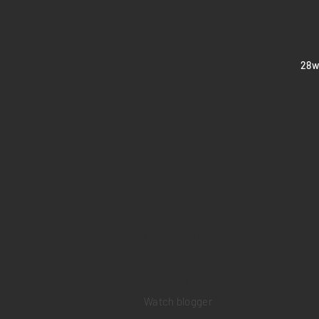
​28
Home
Sell your watch
Collections
Pre-owned watches
Brand new watches
​Watch repair
Watch blogger