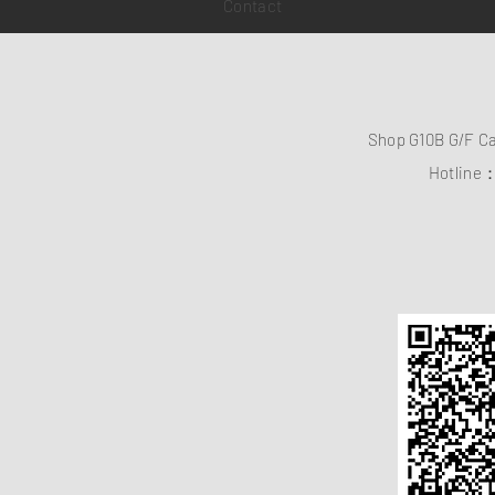
Contact
Shop G10B G/F C
Hotline