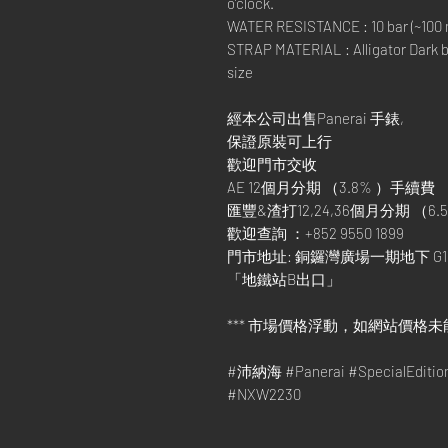
o’clock.
WATER RESISTANCE : 10 bar (~100 
STRAP MATERIAL : Alligator Dark b
size
經本公司出售Panerai 手錶,
保證原裝可上行
歡迎門市交收
AE 12個月分期 （3.8% ）手續費
匯豐&渣打12,24,36個月分期 （6.5
歡迎查詢 ：+852 9550 1899
門市地址: 銅鑼灣廣場一期地下 G1
「地鐵站B出口」
*** 市場價格浮動，如網站價格未
#沛納海 #Panerai #SpecialEdi
#NXW2230