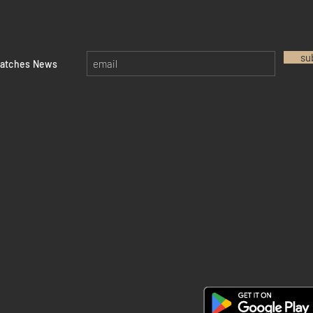
su
watches News
Return policy
Privacy policy
FAQ
28 Watches App