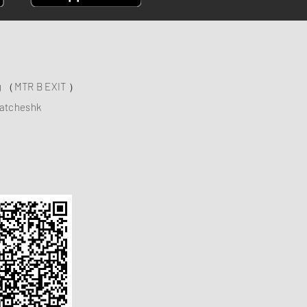
ng （MTR B EXIT ）
atcheshk