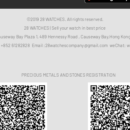
©2019 28 WATCHES. All rights reserved.
28 WATCHES | Sell your watch in best price
auseway Bay Plaza 1, 489 Hennessy Road , Causeway Bay,Hong Ko
：
+852 61282828
Email :
28watchescompany@gmail.com
weChat: w
PRECIOUS METALS AND STONES REGISTRATION